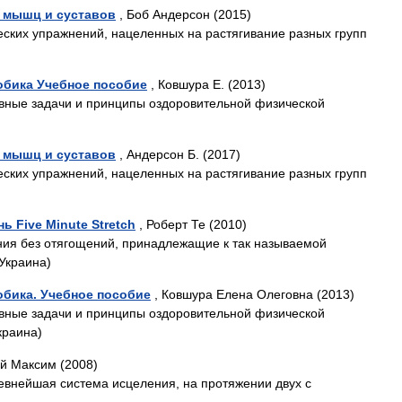
и мышц и суставов
, Боб Андерсон (2015)
ских упражнений, нацеленных на растягивание разных групп
обика Учебное пособие
, Ковшура Е. (2013)
вные задачи и принципы оздоровительной физической
и мышц и суставов
, Андерсон Б. (2017)
ских упражнений, нацеленных на растягивание разных групп
ь Five Minute Stretch
, Роберт Те (2010)
ния без отягощений, принадлежащие к так называемой
 Украина)
обика. Учебное пособие
, Ковшура Елена Олеговна (2013)
вные задачи и принципы оздоровительной физической
краина)
й Максим (2008)
евнейшая система исцеления, на протяжении двух с