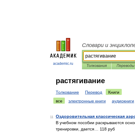
Словари и энциклоп
academic.ru
Толкования
Переводы
растягивание
Толкование
Перевод
Книги
все
электронные книги
аудиокниги
Оздоровительная классическая аэр
11
В учебном пособии раскрываются осно
тренировки, дается… 118 руб