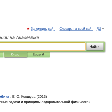
Запомнить сайт
Словарь на свой сайт
RU
едии на Академике
Найти!
Книги
Игры ⚽
обика
, Е. О. Ковшура (2013)
вные задачи и принципы оздоровительной физической