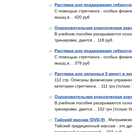
Растяжка для поддержания гибкост
12
С помощью стретчинга - особых физиче
мышц в… 420 руб
Оздоровительная классическая аэр
13
В учебном пособии раскрываются осно
тренировки, дается… 118 руб
Растяжка для поддержания гибкост
14
С помощью стретчинга - особых физиче
мышц в… 379 руб
Растяжка для здоровья 5 минут в ден
15
112 стр. Описаны физические упражне
категории стретчинга… 111 грн (только
Оздоровительная классическая аэр
16
В учебном пособии раскрываются осно
тренировки, дается… 102 грн (только У
Тайский массаж (DVD-9)
, Матушевски
17
Тайский традиционный массаж - это др