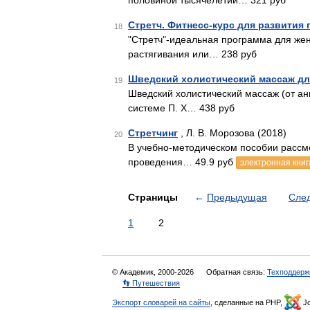
половиной тысячелетий… 321 руб
Стретч. Фитнесс-курс для развития 
18
"Стретч"-идеальная программа для жен
растягивания или… 238 руб
Шведский холистический массаж дл
19
Шведский холистический массаж (от анг
системе П. Х… 438 руб
Стретчинг
, Л. В. Морозова (2018)
20
В учебно-методическом пособии рассм
проведения… 49.9 руб
электронная книг
Страницы
←
Предыдущая
Сле
1
2
© Академик, 2000-2026
Обратная связь:
Техподдерж
👣 Путешествия
Экспорт словарей на сайты
, сделанные на PHP,
Jo