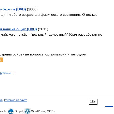
гибкости (DVD)
(2006)
щин любого возраста и физического состояния. О пользе
я начинающих (DVD)
(2011)
лийского holistic - "цельный, целостный" )был разработан по
отрены основные вопросы организации и методики
а
дующая
→
ка
,
Реклама на сайте
18+
omla,
Drupal,
WordPress, MODx.